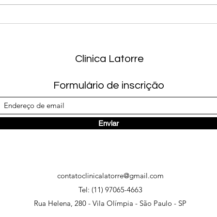
Como
Saúde intestinal e
fisiculturismo
Clínica Latorre
Formulário de inscrição
Enviar
contatoclinicalatorre@gmail.com
Tel: (11) 97065-4663
Rua Helena, 280 - Vila Olímpia - São Paulo - SP