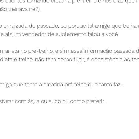
s clientes tomando creatina pré-treino e nos dias que nã
ão treinava né?).
o enraizada do passado, ou porque tal amigo que treina
ue algum vendedor de suplemento falou a você.
mar ela no pré-treino, e sim essa informação passada 
ieta e treino, não tem como fugir, é consistência ao to
migo que toma a creatina pré teino que tanto faz... 
turar com água ou suco ou como preferir.