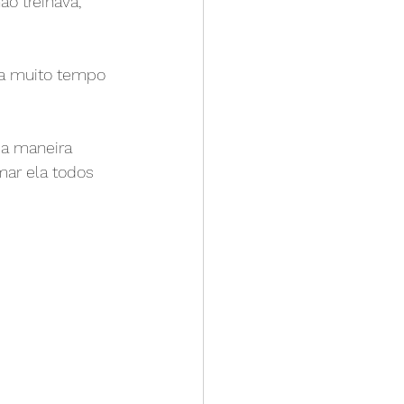
o treinava, 
 a muito tempo 
da maneira 
mar ela todos 