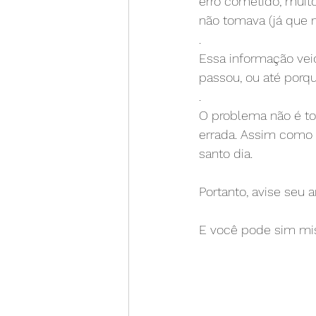
erro cometido, muito
não tomava (já que n
.
Essa informação vei
passou, ou até porq
.
O problema não é to
errada. Assim como d
santo dia.
Portanto, avise seu a
E você pode sim mis