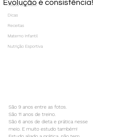
Evolução é consistência!
Todos os posts
Dicas
Receitas
Materno Infantil
Nutrição Esportiva
São 9 anos entre as fotos.
São 11 anos de treino.
São 6 anos de dieta e prática nesse 
meio. E muito estudo também! 
Estudo aliado a prática, não tem 