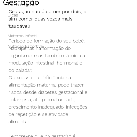
Gestação
Todos os posts
Gestação não é comer por dois, e 
Dicas
sim comer duas vezes mais 
Receitas
saudável!
Materno Infantil
Período de formação do seu bebê. 
Nutrição Esportiva
Não apenas na formação do 
organismo, mas também já inicia a 
modulação intestinal, hormonal e 
do paladar. 
O excesso ou deficiência na 
alimentação materna, pode trazer 
riscos desde diabetes gestacional e 
eclampsia, até prematuridade, 
crescimento inadequado, infecções 
de repetição e seletividade 
alimentar. 
Lembre-se que na gestação é 