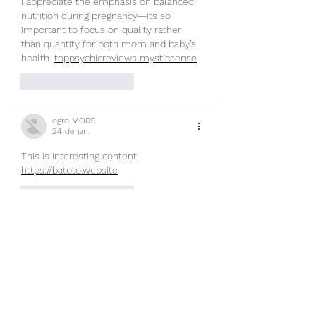
I appreciate the emphasis on balanced 
nutrition during pregnancy—its so 
important to focus on quality rather 
than quantity for both mom and baby’s 
health. 
toppsychicreviews mysticsense
Curtir
Responder
ogro MORS
24 de jan.
This is interesting content 
https://batoto.website
Curtir
Responder