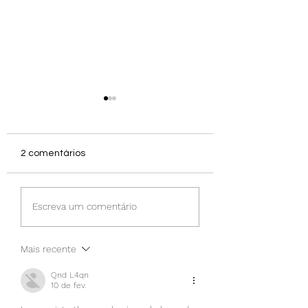
2 comentários
Picky eaters
Obesidade mórbida
Escreva um comentário
infantil
Mais recente
Qnd L4qn
10 de fev.