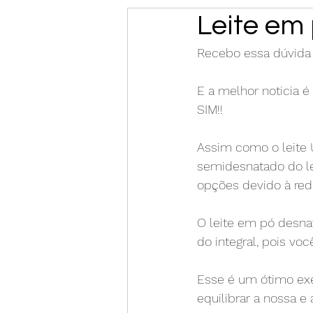
Leite em 
Recebo essa dúvida f
E a melhor noticia é
SIM!!
Assim como o leite 
semidesnatado do le
opções devido à red
O leite em pó desna
do integral, pois vo
Esse é um ótimo exe
equilibrar a nossa 