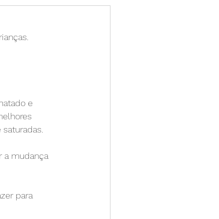
ianças.
natado e 
melhores 
 saturadas.
er a mudança 
zer para 