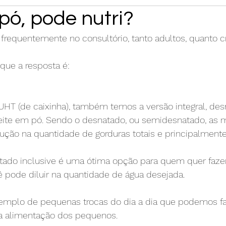
pó, pode nutri?
requentemente no consultório, tanto adultos, quanto cr
 que a resposta é:
UHT (de caixinha), também temos a versão integral, des
ite em pó. Sendo o desnatado, ou semidesnatado, as 
ução na quantidade de gorduras totais e principalmente
tado inclusive é uma ótima opção para quem quer faz
cê pode diluir na quantidade de água desejada.
mplo de pequenas trocas do dia a dia que podemos fa
e a alimentação dos pequenos.