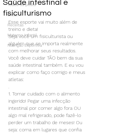
Saúde intestinal e
Todos os posts
fisiculturismo
Dicas
Esse esporte vai muito além de 
Receitas
treino e dieta!
Materno Infantil
Seja você um fisiculturista ou 
alguém que se importa realmente 
Nutrição Esportiva
com melhorar seus resultados. 
Você deve cuidar TÃO bem da sua 
saúde intestinal também. E eu vou 
explicar como faço comigo e meus 
atletas:
.
1. Tomar cuidado com o alimento 
ingerido! Pegar uma infecção 
intestinal por comer algo fora OU 
algo mal refrigerado, pode fazê-lo 
perder um trabalho de meses! Ou 
seja: coma em lugares que confia 