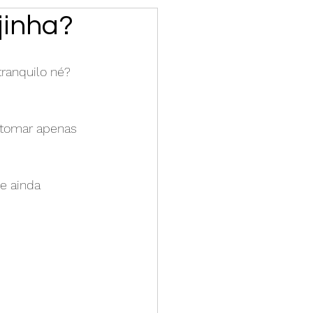
jinha?
tranquilo né? 
 tomar apenas 
e ainda 