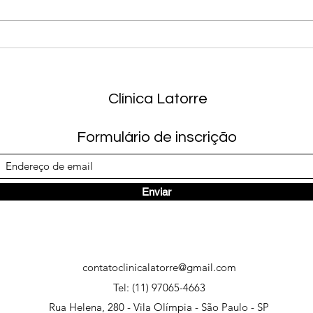
Bata
Não como salada! E agora,
nutri?
Clínica Latorre
Formulário de inscrição
Enviar
contatoclinicalatorre@gmail.com
Tel: (11) 97065-4663
Rua Helena, 280 - Vila Olímpia - São Paulo - SP