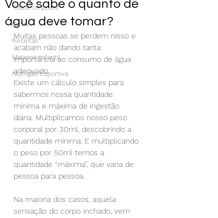
Você sabe o quanto de
Todos os posts
água deve tomar?
Dicas
Muitas pessoas se perdem nisso e 
Receitas
acabam não dando tanta 
Materno Infantil
importância ao consumo de água 
adequado.
Nutrição Esportiva
Existe um cálculo simples para 
sabermos nossa quantidade 
mínima e máxima de ingestão 
diária. Multiplicamos nosso peso 
corporal por 30ml, descobrindo a 
quantidade mínima. E multiplicando 
o peso por 50ml temos a 
quantidade “máxima”, que varia de 
pessoa para pessoa.
⠀
Na maioria dos casos, aquela 
sensação do corpo inchado, vem 