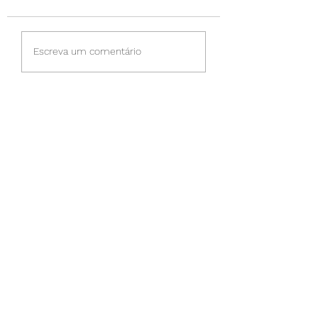
Aleitamento materno
Obesidade mórb
Escreva um comentário
infantil