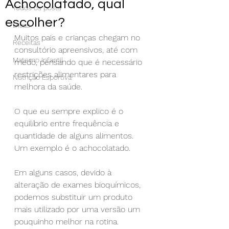
Achocolatado, qual
Todos os posts
escolher?
Dicas
Muitos pais e crianças chegam no 
Receitas
consultório apreensivos, até com 
Materno Infantil
medo, pensando que é necessário 
restrições alimentares para 
Nutrição Esportiva
melhora da saúde.
O que eu sempre explico é o 
equilíbrio entre frequência e 
quantidade de alguns alimentos.
Um exemplo é o achocolatado. 
Em alguns casos, devido à 
alteração de exames bioquímicos, 
podemos substituir um produto 
mais utilizado por uma versão um 
pouquinho melhor na rotina.