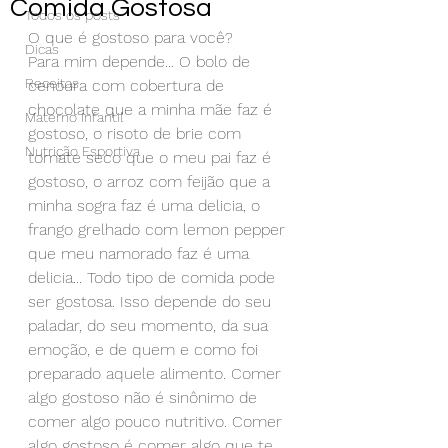
Comida Gostosa
Todos os posts
O que é gostoso para você?
Dicas
Para mim depende... O bolo de 
Receitas
cenoura com cobertura de 
chocolate que a minha mãe faz é 
Materno Infantil
gostoso, o risoto de brie com 
Nutrição Esportiva
tomate seco que o meu pai faz é 
gostoso, o arroz com feijão que a 
minha sogra faz é uma delicia, o 
frango grelhado com lemon pepper 
que meu namorado faz é uma 
delicia... Todo tipo de comida pode 
ser gostosa. Isso depende do seu 
paladar, do seu momento, da sua 
emoção, e de quem e como foi 
preparado aquele alimento. Comer 
algo gostoso não é sinônimo de 
comer algo pouco nutritivo. Comer 
algo gostoso é comer algo que te 