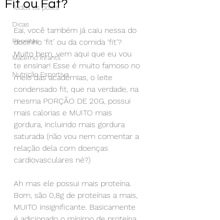
Fit ou Fat?
Todos os posts
Dicas
Eai, você também já caiu nessa do 
Receitas
docinho ‘fit’ ou da comida ‘fit’? 
Muito bem, vem aqui que eu vou 
Materno Infantil
te ensinar! Esse é muito famoso no 
Nutrição Esportiva
meio das academias, o leite 
condensado fit, que na verdade, na 
mesma PORÇÃO DE 20G, possui 
mais calorias e MUITO mais 
gordura, incluindo mais gordura 
saturada (não vou nem comentar a 
relação dela com doenças 
cardiovasculares né?)
⠀
Ah mas ele possui mais proteína. 
Bom, são 0,8g de proteínas a mais, 
MUITO insignificante. Basicamente 
é adicionado o mínimo de proteína 