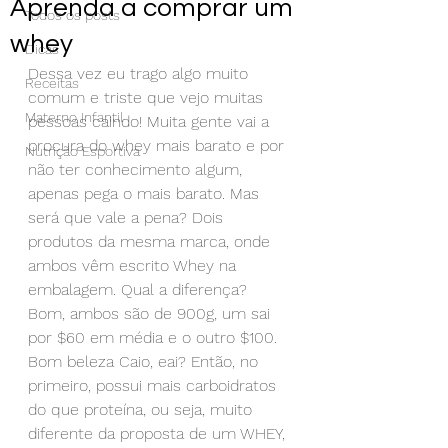
Aprenda a comprar um
Todos os posts
whey
Dicas
Dessa vez eu trago algo muito 
Receitas
comum e triste que vejo muitas 
Materno Infantil
pessoas caindo! Muita gente vai a 
procura do whey mais barato e por 
Nutrição Esportiva
não ter conhecimento algum, 
apenas pega o mais barato. Mas 
será que vale a pena? Dois 
produtos da mesma marca, onde 
ambos vêm escrito Whey na 
embalagem. Qual a diferença?
Bom, ambos são de 900g, um sai 
por $60 em média e o outro $100.
Bom beleza Caio, eai? Então, no 
primeiro, possui mais carboidratos 
do que proteína, ou seja, muito 
diferente da proposta de um WHEY, 