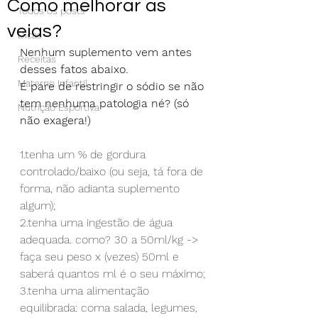
Como melhorar as
Todos os posts
veias?
Dicas
Nenhum suplemento vem antes 
Receitas
desses fatos abaixo.
Materno Infantil
E pare de restringir o sódio se não 
tem nenhuma patologia né? (só 
Nutrição Esportiva
não exagera!)
1.tenha um % de gordura 
controlado/baixo (ou seja, tá fora de 
forma, não adianta suplemento 
algum);
2.tenha uma ingestão de água 
adequada. como? 30 a 50ml/kg -> 
faça seu peso x (vezes) 50ml e 
saberá quantos ml é o seu máximo;
3.tenha uma alimentação 
equilibrada: coma salada, legumes, 